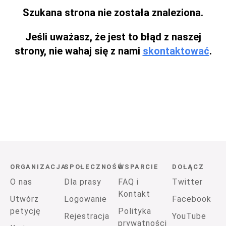
Szukana strona nie została znaleziona.
Jeśli uważasz, że jest to błąd z naszej
strony, nie wahaj się z nami
skontaktować
.
ORGANIZACJA
SPOŁECZNOŚĆ
WSPARCIE
DOŁĄCZ
O nas
Dla prasy
FAQ i
Twitter
Kontakt
Utwórz
Logowanie
Facebook
petycję
Polityka
Rejestracja
YouTube
prywatności