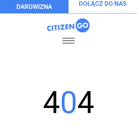
DOŁĄCZ DO NAS
DAROWIZNA
4
0
4