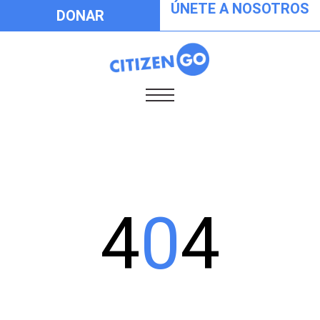
ÚNETE A NOSOTROS
DONAR
4
0
4