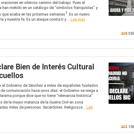
oraciones en silencio camino del trabajo. Pues el
la han metido en un catálogo de “símbolos franquistas” y
1
azo que acaba en las próximas semanas
. Es un nuevo
a y nuestra fe. Es un ataque contra ti y ...
Lee mas
9.33
lare Bien de Interés Cultural
cuellos
do el Gobierno de Sánchez a miles de españoles fusilados
s de comunicación hace unos días: el Gobierno se niega a
Jarama porque dice que no tiene “relevancia histórica”
s de la mayor matanza de la Guerra Civil en zona
adas miles de personas. Sacerdotes. Religiosos...
Lee
3.15