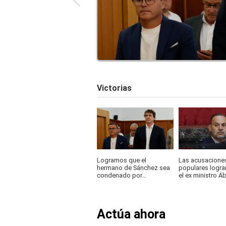
Victorias
Logramos que el
Las acusacione
hermano de Sánchez sea
populares logr
condenado por
el ex ministro Á
corrupción
condenado a 24
prisión
Actúa ahora