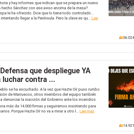
atoria y hay informes que indican que se prepara un nuevo
 ha hecho Sánchez con ese aviso encima de la mesa?
pa le ha ofrecido. Dice que lo tiene todo controlado...
ntentando llegar a la Península. Pero la clave es qu...
Lee
56.02
e Defensa que despliegue YA
luchar contra ...
blo se ha escuchado. A la vez que Hazte Oír puso rumbo
vasión de Marruecos, otros miembros del equipo también
 a denunciar la inacción del Gobierno ante los incendios
na más de 14.000 firmas y seguiremos insistiendo para
ios. Porque Hazte Oír no va a mirar a otro l...
Lee mas
14.92