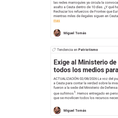
las redes marroquíes ya circula la convoc
asalto a Ceuta dentro de 10 días. ¿Y qué
Rechazar los refuerzos de Frontex que Euro
mientras miles de ilegales siguen en Ceuta i
mas
Miguel
Tomás
Tendencia en
Patriotismo
Exige al Ministerio d
todos los medios para 
ACTUALIZACIÓN 02/08/2026 La voz del pue
a Ceuta para contar la verdad sobre la in
fueron a la sede del Ministerio de Defensa
1
que sufrimos
. Hemos entregado en perso
que se movilicen todos los recursos necesar
Miguel
Tomás