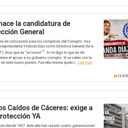
chace la candidatura de
ección General
ia de colocación para los cómplices del Corrupto. Hoy
icepresidenta Yolanda Díaz como Directora General de la
1
T). Dice que es "un honor"
. Yo te digo lo que es de
iene el apoyo a su gobierno corrupto. Si se salen con la
en este nuevo puesto. Fue ella misma quien l...
Lee mas
15.87
os Caídos de Cáceres: exige a
protección YA
 pie desde 1937. Ante ella han rezado cuatro generaciones