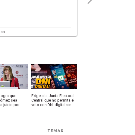
mas
 logra que
Exige a la Junta Electoral
ómez sea
Central que no permita el
 juicio por
voto con DNI digital sin
e corrupción
verificación
urado popular
TEMAS