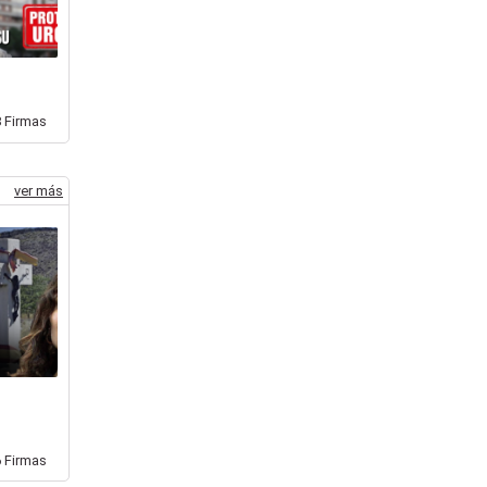
8
Firmas
ver más
6
Firmas