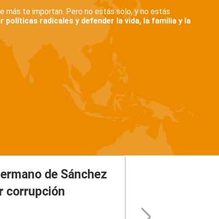
que más te importan. Pero no estás solo, y no estás
olíticas radicales y defender la vida, la familia y la
hermano de Sánchez
r corrupción