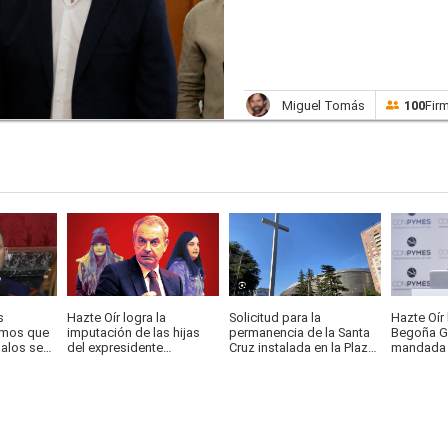
Miguel Tomás
100
Fir
s
Hazte Oír logra la
Solicitud para la
Hazte Oír
amos que
imputación de las hijas
permanencia de la Santa
Begoña G
balos sea
del expresidente
Cruz instalada en la Plaza
mandada a
 años de
Zapatero
de Lima de Madrid.
delitos d
ante un j