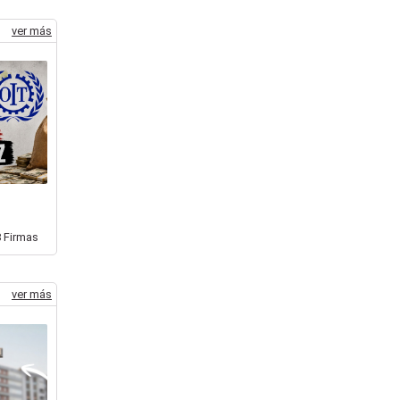
ver más
8
Firmas
ver más