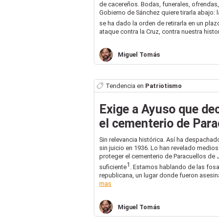
de cacereños. Bodas, funerales, ofrendas, 
Gobierno de Sánchez quiere tirarla abajo: 
se ha dado la orden de retirarla en un pl
ataque contra la Cruz, contra nuestra histori
Miguel
Tomás
Tendencia en
Patriotismo
Exige a Ayuso que dec
el cementerio de Para
Sin relevancia histórica. Así ha despacha
sin juicio en 1936. Lo han revelado medio
proteger el cementerio de Paracuellos de 
1
suficiente
. Estamos hablando de las fosa
republicana, un lugar donde fueron asesin
mas
Miguel
Tomás