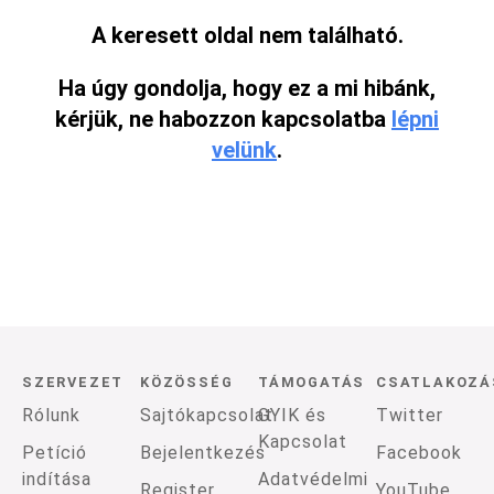
A keresett oldal nem található.
Ha úgy gondolja, hogy ez a mi hibánk,
kérjük, ne habozzon kapcsolatba
lépni
velünk
.
SZERVEZET
KÖZÖSSÉG
TÁMOGATÁS
CSATLAKOZÁ
Rólunk
Sajtókapcsolat
GYIK és
Twitter
Kapcsolat
Petíció
Bejelentkezés
Facebook
indítása
Adatvédelmi
Register
YouTube