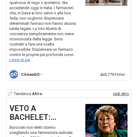
carriera
qualcosa di vago o ipotetico. Sta
accadendo oggi in Italia. I farmacisti
che, in base ai loro valori o alla loro
fede, non vogliono dispensare
determinati farmaci non hanno alcuna
tutela legale. La loro libertà di
coscienza semplicemente non viene
riconosciuta dalla legge. Sono
costretti a fare una scelta
impossibile: Dispensare un farmaco
contro le proprie più profonde convi...
Leggi di più
CitizenGO
-
8,779
Firme
Tendenza
Altro
vedi altro
VETO A
BACHELET:
Fermiamo la
Burocrati non eletti stanno
scegliendo una femminista radicale
radicale presa di