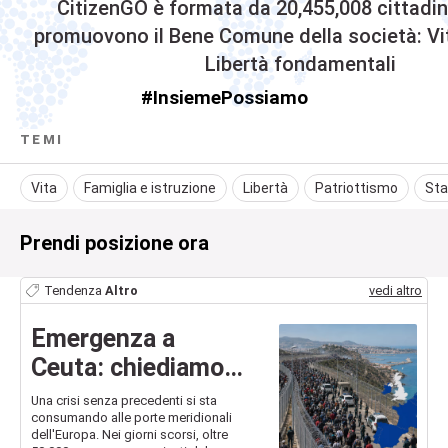
CitizenGO
è formata da
20,455,008
cittadin
promuovono il Bene Comune della società: Vit
Libertà fondamentali
#InsiemePossiamo
TEMI
Vita
Famiglia e istruzione
Libertà
Patriottismo
Sta
Prendi posizione ora
Tendenza
Altro
vedi altro
Emergenza a
Ceuta: chiediamo
all'UE di mettere
Una crisi senza precedenti si sta
consumando alle porte meridionali
subito in sicurezza
dell'Europa. Nei giorni scorsi, oltre