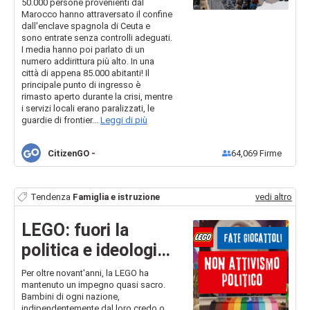
il confine europeo
50.000 persone provenienti dal
Marocco hanno attraversato il confine
dall'enclave spagnola di Ceuta e
sono entrate senza controlli adeguati.
I media hanno poi parlato di un
numero addirittura più alto. In una
città di appena 85.000 abitanti! Il
principale punto di ingresso è
rimasto aperto durante la crisi, mentre
i servizi locali erano paralizzati, le
guardie di frontier...
Leggi di più
CitizenGO
-
64,069
Firme
Tendenza
Famiglia e istruzione
vedi altro
LEGO: fuori la
politica e ideologia
gender dai giochi
Per oltre novant'anni, la LEGO ha
mantenuto un impegno quasi sacro.
per bambini
Bambini di ogni nazione,
indipendentemente dal loro credo o