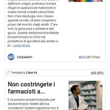
dalle loro origini, potevano trovare
rifugio in quei piccoli mattoncini e
creare mondi e realtà senza limiti.
Non c'era ideologia, non c'erano
agende sociali, né temi complessi
propri del mondo degli adulti. C'era
solo la gioia pura e autentica del
gioco. Questa dedizione incrollabile
ha trasformato la LEGO nel
produttore di giocattoli più amato e
pi...
Leggi di più
CitizenGO
-
23,287
Firme
Tendenza
Libertà
vedi altro
Non costringete i
farmacisti a
scegliere tra
E se potessi essere licenziato per
essere rimasto fedele alla tua
coscienza e
coscienza? Questa ingiustizia non è