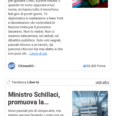
per guidare l’ONU, a porte chiuse. E
potere femminista
quando mi sono opposta a tuo
nome, mi hanno tolto il microfono.
alle Nazioni Unite
Nel giro di pochi giorni, 15
diplomatici si siederanno a New York
e decideranno chi controllerà le
Nazioni Unite per il prossimo
decennio. Non lo vedrai. Non ci
saranno telecamere, né verbali, né
dibattito pubblico. Solo voti segreti,
passati intorno a un tavolo, da
persone che non hai mai eletto e che
non puoi chi...
Leggi di più
CitizenGO
-
53,403
Firme
Tendenza
Libertà
vedi altro
Ministro Schillaci,
promuova la
pubblicazione dei
Sono passati più di cinque anni, ma
stiamo ancora facendo i conti con un