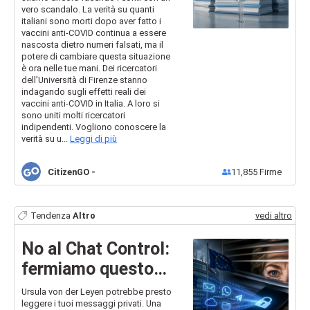
dati reali sul tasso
vero scandalo. La verità su quanti
di mortalità d...
italiani sono morti dopo aver fatto i
vaccini anti-COVID continua a essere
nascosta dietro numeri falsati, ma il
potere di cambiare questa situazione
è ora nelle tue mani. Dei ricercatori
dell’Università di Firenze stanno
indagando sugli effetti reali dei
vaccini anti-COVID in Italia. A loro si
sono uniti molti ricercatori
indipendenti. Vogliono conoscere la
verità su u...
Leggi di più
CitizenGO
-
11,855
Firme
Tendenza
Altro
vedi altro
No al Chat Control:
fermiamo questo
tentativo di farlo
Ursula von der Leyen potrebbe presto
leggere i tuoi messaggi privati. Una
passare all'ultimo