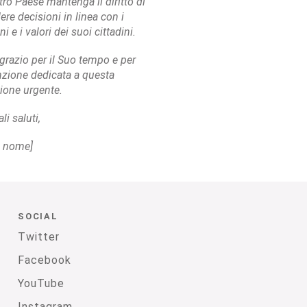
stro Paese mantenga il diritto di
ere decisioni in linea con i
i e i valori dei suoi cittadini.
ngrazio per il Suo tempo e per
enzione dedicata a questa
ione urgente.
li saluti,
uo nome]
SOCIAL
Twitter
Facebook
YouTube
Instagram