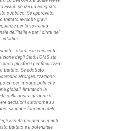
mico dell’OMS, il quale viene
to avanti senza un adeguato
tito pubblico. Se approvato,
o trattato avrebbe gravi
guenze per la sovranità
ale dell’Italia e per i diritti dei
 cittadini.
tante i ritardi e la crescente
izione degli Stati, l’OMS sta
erando gli sforzi per finalizzare
o trattato. Se adottato,
derebbe all’organizzazione
poteri per imporre politiche
rie globali, limitando la
ità della nostra nazione di
ere decisioni autonome su
ioni sanitarie fondamentali.
egli aspetti più preoccupanti
sto trattato è il potenziale