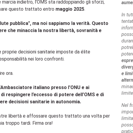
e marcia indietro, l’OMS sta raddoppiando gli sforzi,
aumen
sare questo trattato entro
maggio 2025
.
In tu
tentat
lute pubblica", ma noi sappiamo la verità. Questo
infor
re che minaccia la nostra libertà, sovranità e
posso
duran
potre
proprie decisioni sanitarie imposte da élite
poter
esponsabilità nei loro confronti.
espre
diver
re ora.
e lim
altern
minac
ll’Ambasciatore italiano presso l’ONU e ai
limit
 di respingere l’eccesso di potere dell’OMS e di
dere decisioni sanitarie in autonomia.
Nel f
impor
tre libertà e affossare questo trattato una volta per
limita
a troppo tardi. Firma ora!
posso
prati