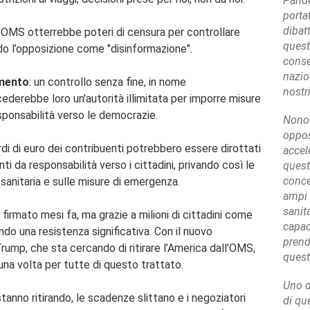
Pande
porta
dibat
 l'OMS otterrebbe poteri di censura per controllare
quest
ndo l’opposizione come "disinformazione".
conse
nazion
imento
: un controllo senza fine, in nome
nostri
derebbe loro un'autorità illimitata per imporre misure
esponsabilità verso le democrazie.
Nonos
oppos
ardi di euro dei contribuenti potrebbero essere dirottati
accel
ti da responsabilità verso i cittadini, privando così le
quest
conce
 sanitaria e sulle misure di emergenza.
ampi 
sanita
irmato mesi fa, ma grazie a milioni di cittadini come
capac
ndo una resistenza significativa. Con il nuovo
prend
Trump, che sta cercando di ritirare l’America dall’OMS,
quest
una volta per tutte di questo trattato.
Uno d
 stanno ritirando, le scadenze slittano e i negoziatori
di que