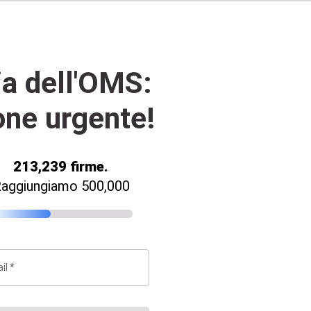
ia dell'OMS:
one urgente!
213,239
firme
.
aggiungiamo 500,000
il *