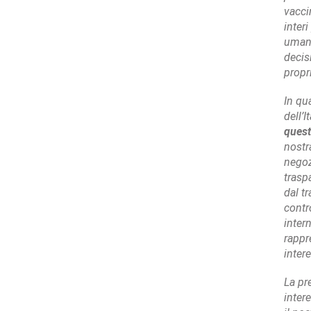
vacci
interi
umano
decis
propr
In qu
dell’I
quest
nostr
negoz
traspa
dal t
contr
inter
rappr
inter
La pr
intere