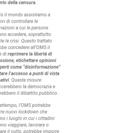
to della censura
.
tto il mondo assistiamo a
ivi di controllare le
mazioni a cui le persone
no accedere, soprattutto
te le crisi. Questo trattato
bbe concedere all’OMS il
e di
reprimere la libertà di
ssione, etichettare opinioni
genti come “disinformazione”
itare l’accesso a punti di vista
ativi
. Queste misure
cerebbero la democrazia e
erebbero il dibattito pubblico.
rattempo, l’OMS potrebbe
re nuovi lockdown che
no i luoghi in cui i cittadini
no viaggiare, lavorare o
care il culto, potrebbe imporre