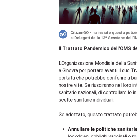
CitizenGO
-
ha iniziato questa petiz
ai Delegati della 13ª Sessione dell'I
Il Trattato Pandemico dell'OMS d
L'Organizzazione Mondiale della Sani
a Ginevra per portare avanti il suo
Tr
portata che potrebbe conferire a bur
nostre vite. Se riusciranno nel loro in
sanitarie nazionali, di controllare le
scelte sanitarie individuali.
Se adottato, questo trattato potre
Annullare le politiche sanitari
lockdown, obblighi vaccinali e rest