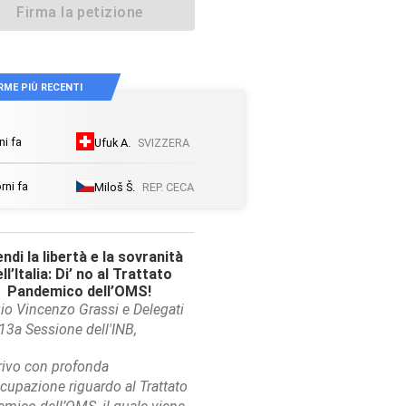
Firma la petizione
RME PIÙ RECENTI
ni fa
Ufuk
A
.
SVIZZERA
rni fa
Miloš
Š
.
REP. CECA
endi la libertà e la sovranità
ll’Italia: Di’ no al Trattato
Pandemico dell’OMS!
io Vincenzo Grassi e Delegati
 13a Sessione dell'INB,
rivo con profonda
cupazione riguardo al Trattato