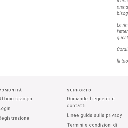
il no
prend
bisogn
La ri
l’att
quest
Cordia
[Il t
COMUNITÀ
SUPPORTO
Ufficio stampa
Domande frequenti e
contatti
Login
Linee guida sulla privacy
Registrazione
Termini e condizioni di