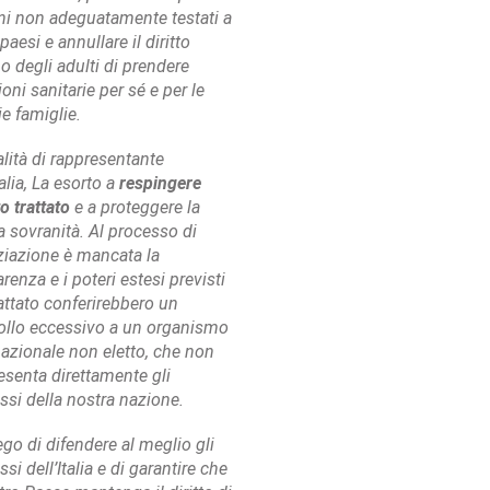
ni non adeguatamente testati a
 paesi e annullare il diritto
 degli adulti di prendere
ioni sanitarie per sé e per le
ie famiglie.
alità di rappresentante
talia, La esorto a
respingere
o trattato
e a proteggere la
a sovranità. Al processo di
iazione è mancata la
renza e i poteri estesi previsti
rattato conferirebbero un
ollo eccessivo a un organismo
nazionale non eletto, che non
esenta direttamente gli
essi della nostra nazione.
ego di difendere al meglio gli
ssi dell’Italia e di garantire che