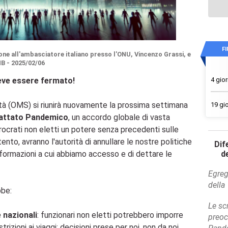
FI
ione all'ambasciatore italiano presso l'ONU, Vincenzo Grassi, e
NB - 2025/02/06
4 gior
eve essere fermato!
tà (OMS) si riunirà nuovamente la prossima settimana
19 gio
attato Pandemico
, un accordo globale di vasta
ocrati non eletti un potere senza precedenti sulle
tento, avranno l'autorità di annullare le nostre politiche
Dif
 informazioni a cui abbiamo accesso e di dettare le
de
Egreg
della
bbe:
Le sc
e nazionali
: funzionari non eletti potrebbero imporre
preoc
rizioni ai viaggi; decisioni prese per noi, non da noi.