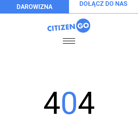
DOŁĄCZ DO NAS
DAROWIZNA
4
0
4