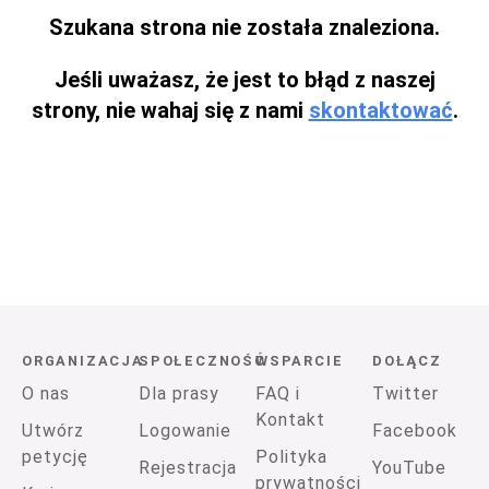
Szukana strona nie została znaleziona.
Jeśli uważasz, że jest to błąd z naszej
strony, nie wahaj się z nami
skontaktować
.
ORGANIZACJA
SPOŁECZNOŚĆ
WSPARCIE
DOŁĄCZ
O nas
Dla prasy
FAQ i
Twitter
Kontakt
Utwórz
Logowanie
Facebook
petycję
Polityka
Rejestracja
YouTube
prywatności