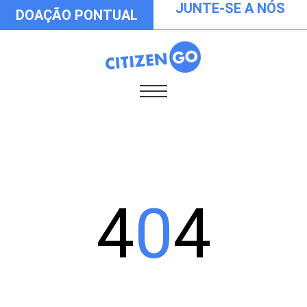
JUNTE-SE A NÓS
DOAÇÃO PONTUAL
4
0
4