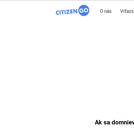
O nás
Víťazs
Ak sa domniev