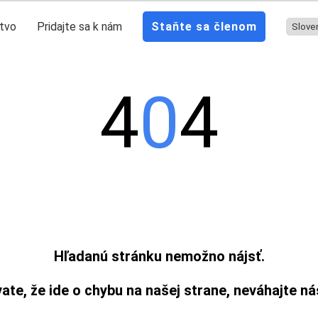
tvo
Pridajte sa k nám
Staňte sa členom
4
0
4
Hľadanú stránku nemožno nájsť.
ate, že ide o chybu na našej strane, neváhajte n